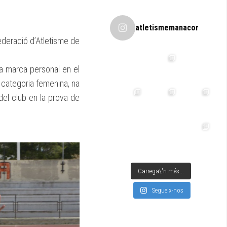
atletismemanacor
ederació d’Atletisme de
a marca personal en el
 categoria femenina, na
 del club en la prova de
Carrega\'n més...
Segueix-nos