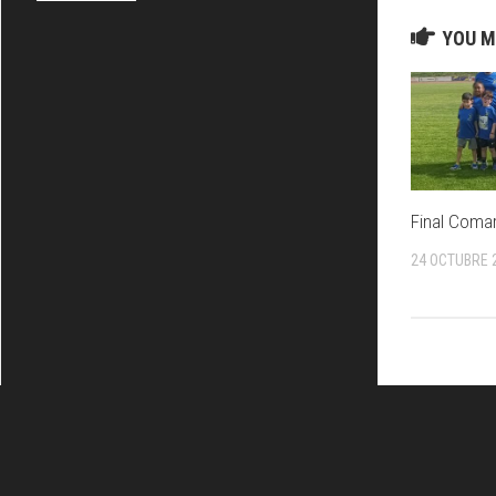
YOU M
Final Coma
24 OCTUBRE 