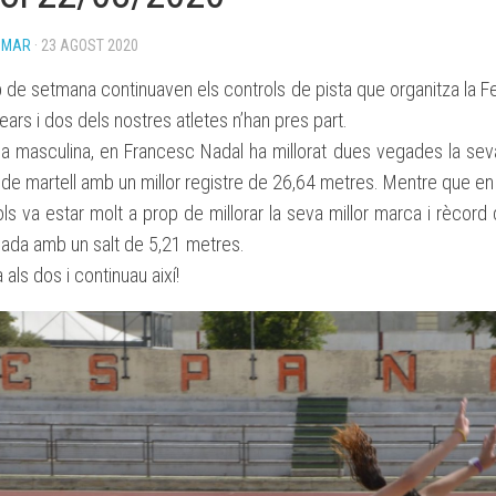
BASES
OMAR
· 23 AGOST 2020
BECA
ESPORTIVA
 de setmana continuaven els controls de pista que organitza la F
CLUB
ATLETISME
lears i dos dels nostres atletes n’han pres part.
MANACOR
ia masculina, en Francesc Nadal ha millorat dues vegades la sev
de martell amb un millor registre de 26,64 metres. Mentre que en
ls va estar molt a prop de millorar la seva millor marca i rècord
rgada amb un salt de 5,21 metres.
als dos i continuau així!