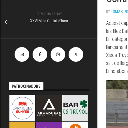
TÈCNIC
BY
TOMÀS P
PREVIOUS STORY
XXVI Milla Ciutat d’Inca
Aquest cap
les Illes Ba
En categor
llançament 
Xisca Truyo
salt de lla
Enhorabona 
PATROCINADORS