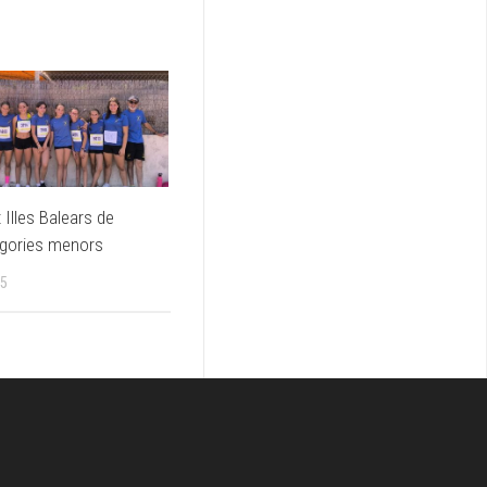
Illes Balears de
egories menors
25