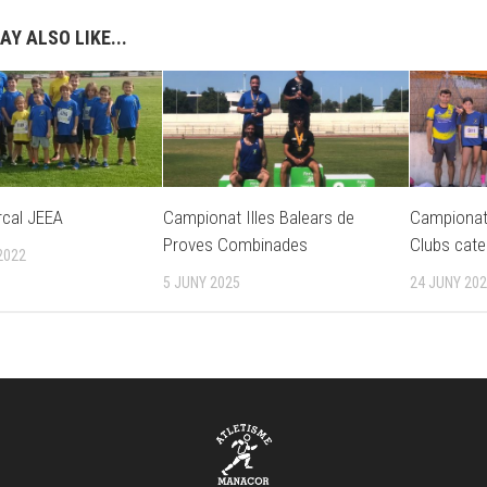
AY ALSO LIKE...
rcal JEEA
Campionat Illes Balears de
Campionat 
Proves Combinades
Clubs cat
2022
5 JUNY 2025
24 JUNY 20