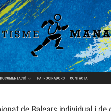
DOCUMENTACIÓ
PATROCINADORS
CONTACTA
REGLAMENT
DE
RÈGIM
onat de Balears individual i de 
INTERN