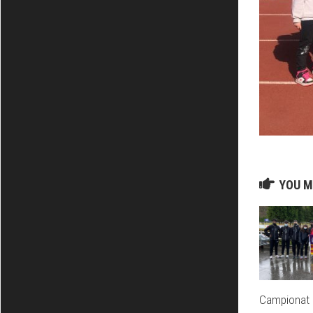
YOU M
Campionat 