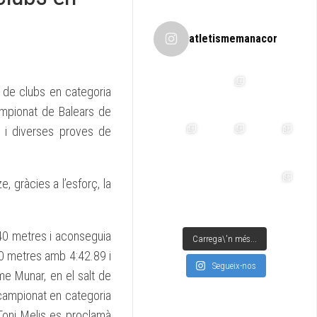
atletismemanacor
 de clubs en categoria
Campionat de Balears de
 i diverses proves de
e, gràcies a l’esforç, la
40 metres i aconseguia
Carrega\'n més...
0 metres amb 4:42.89 i
Segueix-nos
me Munar, en el salt de
bcampionat en categoria
Toni Melis es proclamà