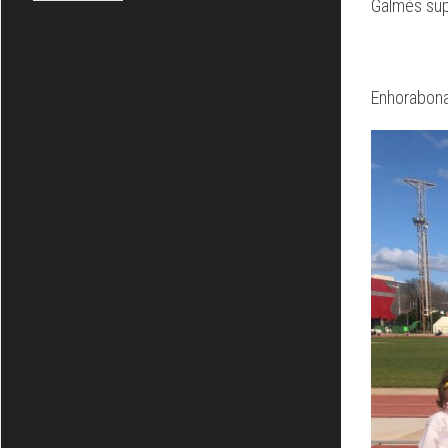
Galmés supe
Enhorabona