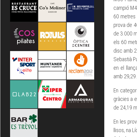
campió M45
60 metres 
prova de 4
de 3.000 m
els 60 met
disc amb 2
Sebastià P
en el llan
amb 29,29.
En categor
gràcies a 
de 24,19 m
En les pro
llisos, na 