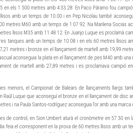
 en els 1.500 metres amb 4:33.28. En Paco Páramo fou campió 
llisos amb un temps de 10.00 i en Pep Nicolau també aconseguia
00 metres M60 amb un temps de 1:07.92. Na Marilena Socias acon
etres llisos M35 amb 11:48.12. En Juanjo Luque es proclamà ca
res tanques amb un temps de 10.08 i en els 60 metres llisos 
7,21 metres i bronze en el llançament de martell amb 19,99 metr
ascual aconseguia la plata en el llançament de pes M40 amb una 
çament de martell amb 27,89 metres i es proclamava campió en
ies menors, el Campionat de Balears de llançaments llargs ta
en Raúl Luque que aconseguí el bronze en el llançament de disc a
etres i na Paula Santos-rodríguez aconseguia l’or amb una marca
ves de control, en Sion Umbert aturà el cronòmetre en 57.30 en 
Lídia feia el corresponent en la prova de 60 metres llisos amb un 