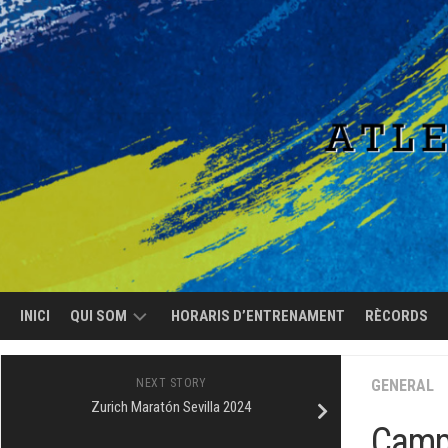
Skip
to
content
INICI
QUI SOM
HORARIS D’ENTRENAMENT
RÈCORDS
EL
NEXT STORY
GENERAL
CLUB
Zurich Maratón Sevilla 2024
Campi
L’EQUIP