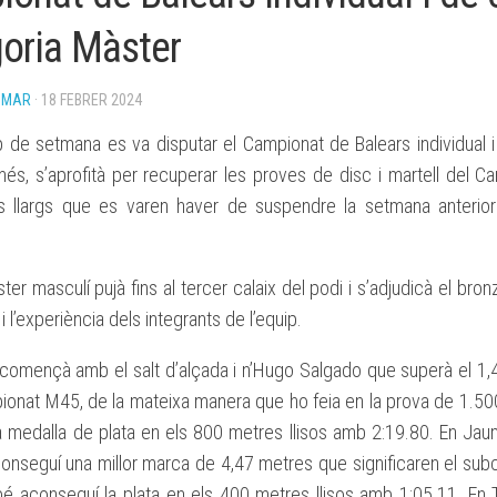
BASES
oria Màster
BECA
ESPORTIVA
CLUB
OMAR
· 18 FEBRER 2024
ATLETISME
MANACOR
 de setmana es va disputar el Campionat de Balears individual i
més, s’aprofità per recuperar les proves de disc i martell del 
s llargs que es varen haver de suspendre la setmana anterior
ter masculí pujà fins al tercer calaix del podi i s’adjudicà el bronz
i l’experiència dels integrants de l’equip.
 començà amb el salt d’alçada i n’Hugo Salgado que superà el 1,
ionat M45, de la mateixa manera que ho feia en la prova de 1.50
a medalla de plata en els 800 metres llisos amb 2:19.80. En Jau
aconseguí una millor marca de 4,47 metres que significaren el su
é aconseguí la plata en els 400 metres llisos amb 1:05.11. En 