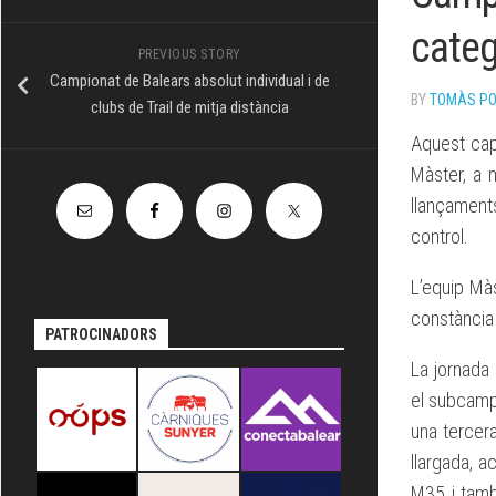
TÈCNIC
categ
PREVIOUS STORY
Campionat de Balears absolut individual i de
BY
TOMÀS P
clubs de Trail de mitja distància
Aquest cap
Màster, a 
llançament
control.
L’equip Màs
constància 
PATROCINADORS
La jornada
el subcamp
una tercer
llargada, 
M35 i tamb