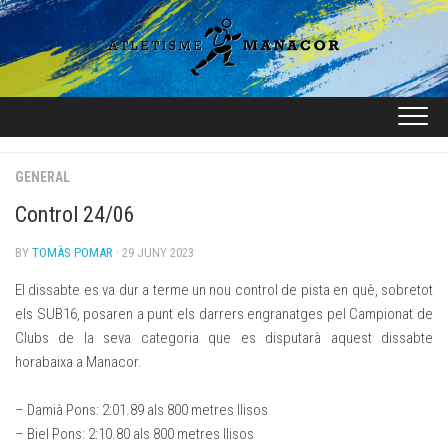
Skip
to
content
GENERAL
Control 24/06
BY
TOMÀS POMAR
· 29 JUNY 2023
El dissabte es va dur a terme un nou control de pista en què, sobretot
els SUB16, posaren a punt els darrers engranatges pel Campionat de
Clubs de la seva categoria que es disputarà aquest dissabte
horabaixa a Manacor.
– Damià Pons: 2:01.89 als 800 metres llisos
– Biel Pons: 2:10.80 als 800 metres llisos